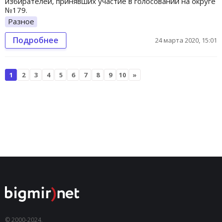
избирателей, принявших участие в голосовании на округе
№179.
Разное
Подробнее
24 марта 2020, 15:01
1
2
3
4
5
6
7
8
9
10
»
© 2000-2024,