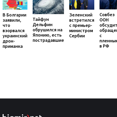
Совбез
В Болгарии
Зеленский
Тайфун
ООН
заявили,
встретился
Дельфин
обсуди
что
с премьер-
обрушился на
обраще
взорвался
министром
Японию, есть
с
украинский
Сербии
пострадавшие
пленны
дрон-
в РФ
приманка