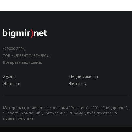
© 2000-2024,
ТОВ «КЕПРЕЙТ ПАРТНЕРС»".
Все права защищены.
Афиша
Недвижимость
Новости
Финансы
Материалы, отмеченные знаками "Реклама", "PR", "Спецпроект",
"Новости компаний", "Актуально", "Промо", публикуются на
правах рекламы.