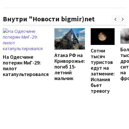
Внутри "Новости bigmir)net
Бол
Сотни
тыс
Атака РФ на
тысяч
На Одесчине
дро
Криворожье:
туристов
потерян МиГ-29:
сит
погиб 15-
едут на
пилот
на
летний
затмение:
катапультировался
фр
мальчик
Испания
бьет
тревогу