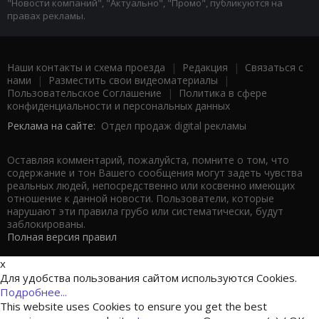
"Новости компаний", "Актуально", "Промо", публикуются на
правах рекламы.
Наши контакты и схема проезда
|
Редакция
|
Связаться с
нами
|
Разместить свои видеоматериалы
|
Пользовательское Соглашение
|
Политика в сфере
конфиденциальности и персональных данных
Реклама на сайте:
Отдел продаж digital рекламы
Оставляя комментарий, пожалуйста, помните о том, что
содержание и тон Вашего сообщения могут задеть чувства
реальных людей, непосредственно или косвенно имеющих
отношение к данной новости. Пользователи, которые
нарушают эти правила грубо или систематически, будут
заблокированы.
Полная версия правил
x
Для удобства пользования сайтом используются Cookies.
Подробнее...
This website uses Cookies to ensure you get the best