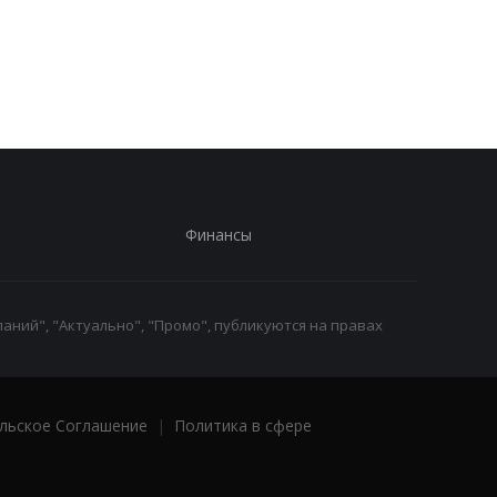
объяснила, как
масштабную схему в
делегация талибов
ТЦК: более 1500 муж
попала в Молдову
незаконно сняли с
учета
Финансы
аний", "Актуально", "Промо", публикуются на правах
льское Соглашение
|
Политика в сфере