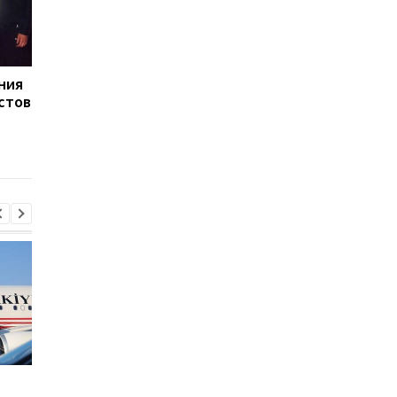
ния
Турция, Саудовская
Стыдно: Санду
стов
Аравия и Пакистан
объяснила, как
договорятся о
делегация талибов
безопасности
попала в Молдову
Стыдно: Санду
В Закарпатье раскр