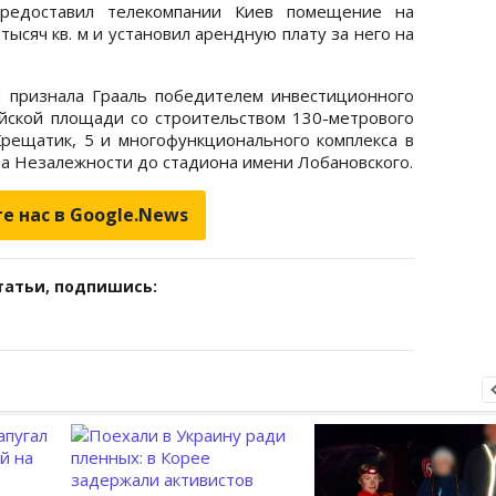
редоставил телекомпании Киев помещение на
ысяч кв. м и установил арендную плату за него на
 признала Грааль победителем инвестиционного
йской площади со строительством 130-метрового
Крещатик, 5 и многофункционального комплекса в
а Незалежности до стадиона имени Лобановского.
е нас в Google.News
татьи, подпишись: