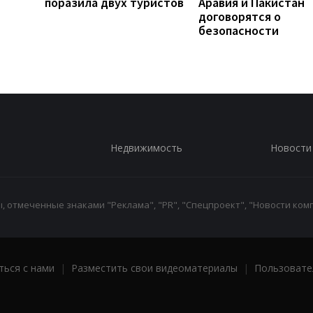
поразила двух туристов
Аравия и Пакистан
договорятся о
безопасности
Недвижимость
Новости
 отмеченные знаками "Реклама", "PR", "Спецпроект", "Новости комп
ться с нами
|
Разместить свои видеоматериалы
|
Пользовате