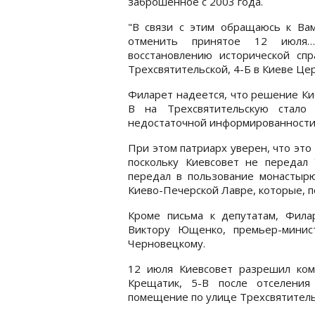
заброшенное с 2003 года.
"В связи с этим обращаюсь к Вам
отменить принятое 12 июля…
восстановлению исторической спр
Трехсвятительской, 4-Б в Киеве Церк
Филарет надеется, что решение Ки
В на Трехсвятительскую стало 
недостаточной информированности 
При этом патриарх уверен, что эт
поскольку Киевсовет не передал
передал в пользование монастырю
Киево-Печерской Лавре, которые, п
Кроме письма к депутатам, Фила
Виктору Ющенко, премьер-минис
Черновецкому.
12 июля Киевсовет разрешил ком
Крещатик, 5-В после отселения
помещение по улице Трехсвятительс