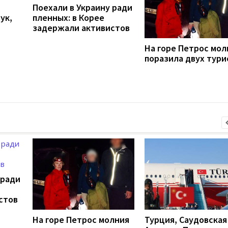
Поехали в Украину ради
ук,
пленных: в Корее
задержали активистов
На горе Петрос мол
поразила двух тури
 ради
стов
На горе Петрос молния
Турция, Саудовская