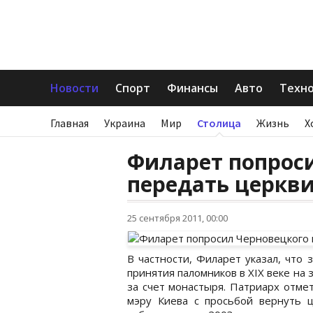
Новости
Спорт
Финансы
Авто
Техн
Главная
Украина
Мир
Столица
Жизнь
Х
Филарет попрос
передать церкв
25 сентября 2011, 00:00
В частности, Филарет указал, что
принятия паломников в XIX веке н
за счет монастыря. Патриарх отме
мэру Киева с просьбой вернуть ц