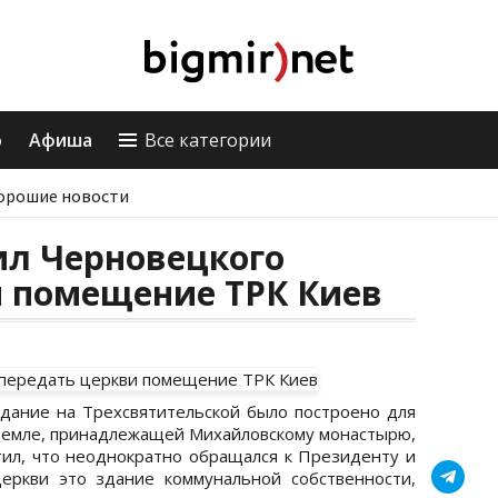
о
Афиша
Все категории
орошие новости
ил Черновецкого
и помещение ТРК Киев
 здание на Трехсвятительской было построено для
а земле, принадлежащей Михайловскому монастырю,
тил, что неоднократно обращался к Президенту и
еркви это здание коммунальной собственности,