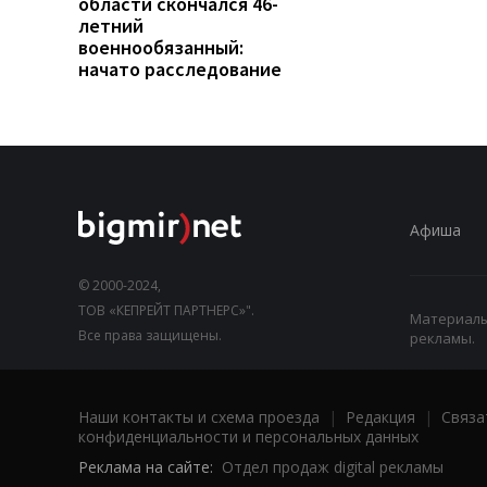
области скончался 46-
летний
военнообязанный:
начато расследование
Афиша
© 2000-2024,
ТОВ «КЕПРЕЙТ ПАРТНЕРС»".
Материалы,
Все права защищены.
рекламы.
Наши контакты и схема проезда
|
Редакция
|
Связа
конфиденциальности и персональных данных
Реклама на сайте:
Отдел продаж digital рекламы