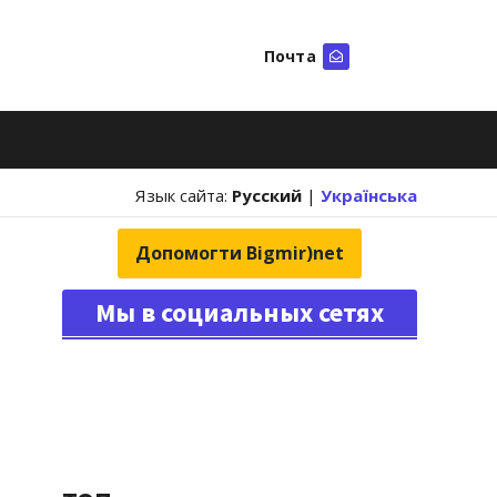
Почта
Искать
Язык сайта:
Русский
|
Українська
Допомогти Bigmir)net
Мы в социальных сетях