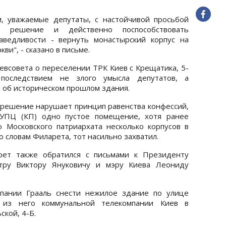
, уважаемые депутаты, с настойчивой просьбой
 решение и действенно поспособствовать
аведливости - вернуть монастырский корпус на
ви", - сказано в письме.
евсовета о переселении ТРК Киев с Крещатика, 5-
последствием не злого умысла депутатов, а
об историческом прошлом здания.
о решение нарушает принцип равенства конфессий,
 УПЦ (КП) одно пустое помещение, хотя ранее
 Московского патриархата несколько корпусов в
о словам Филарета, тот насильно захватил.
рет также обратился с письмами к Президенту
тру Виктору Януковичу и мэру Киева Леониду
пании Грааль снести нежилое здание по улице
 из него коммунальной телекомпании Киев в
кой, 4-Б.