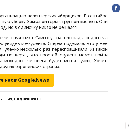
 организацию волонтерских уборщиков. В сентябре
ьную уборку Замковой горы с группой киевлян. Они
од, но в одиночку никто не решался.
озле памятника Самсону, на площадь подоспела
, увидев конкурента. Сперва подумала, что у нее
 Гуленко несколько раз переспрашивали, из какой
ди не верят, что простой студент может пойти
 молодого человека будет мытье улиц. Хочет,
 других европейских странах.
е нас в Google.News
татьи, подпишись: