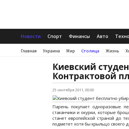
Новости
Спорт
Финансы
Авто
Техн
Главная
Украина
Мир
Столица
Жизнь
Х
Киевский студен
Контрактовой п
25 сентября 2011, 00:00
Парень покупает одноразовые пер
стаканчики и окурки, которые брош
станет европейской страной до те
подметет хотя бы крыльцо своего д