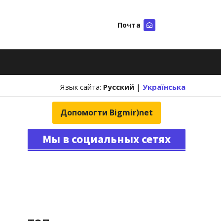
Почта
Искать
Язык сайта:
Русский
|
Українська
Допомогти Bigmir)net
Мы в социальных сетях