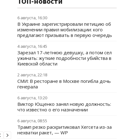
ТОП-новости
6 августа, 16:30
В Украине зарегистрировали петицию об
изменении правил мобилизации: кого
предлагают призывать в первую очередь
4 августа, 16:45
Зарезал 17-летнюю девушку, а потом сел
ужинать: жуткие подробности убийства в
Киевской области
2 августа, 22:18
СМИ: В ресторане в Москве погибла дочь
генерала
6 августа, 13:20
Виктор Ющенко занял новую должность:
что известно о его назначении
6 августа, 08:55
Трамп резко раскритиковал Хегсета из-за
нехватки ракет, — WP