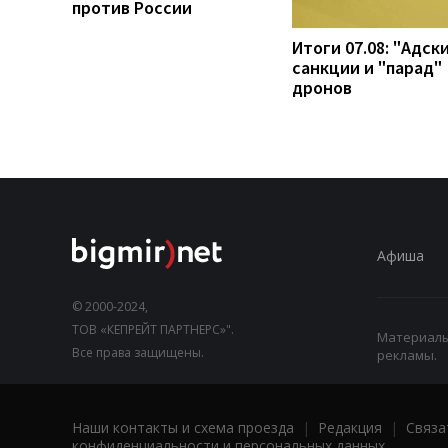
против России
Итоги 07.08: "Адск
санкции и "парад"
дронов
Афиша
© 2000-2024,
ТОВ «КЕПРЕЙТ ПАРТНЕРС»".
Материалы,
Все права защищены.
рекламы.
Наши контакты и схема проезда
|
Редакция
|
Связа
конфиденциальности и персональных данных