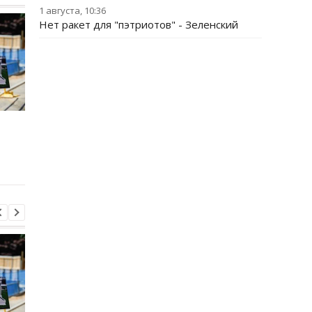
1 августа, 10:36
Нет ракет для "пэтриотов" - Зеленский
Запад предупредил РФ
ВСУ получили новое
из-за новых действий в
снаряжение
Грузии
Бундесвера: что вхо
в комплект