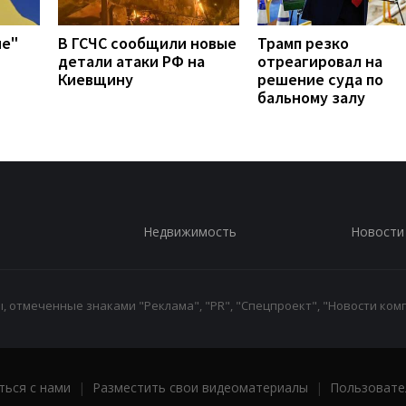
ие"
В ГСЧС сообщили новые
Трамп резко
детали атаки РФ на
отреагировал на
Киевщину
решение суда по
бальному залу
Недвижимость
Новости
 отмеченные знаками "Реклама", "PR", "Спецпроект", "Новости комп
ться с нами
|
Разместить свои видеоматериалы
|
Пользовате