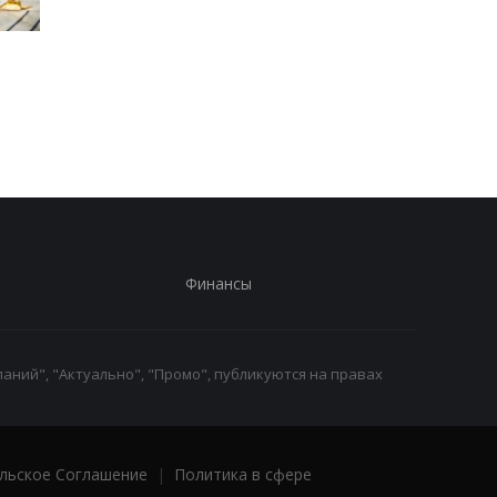
Запад предупредил РФ
ВСУ получили новое
из-за новых действий в
снаряжение
Грузии
Бундесвера: что вхо
в комплект
Финансы
аний", "Актуально", "Промо", публикуются на правах
льское Соглашение
|
Политика в сфере