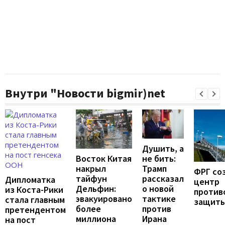
Внутри "Новости bigmir)net
Душить, а
не бить:
Восток Китая
Трамп
накрыл
ФРГ со
рассказал
тайфун
Дипломатка
центр
о новой
Дельфин:
из Коста-Рики
против
тактике
эвакуировано
стала главным
защит
против
более
претендентом
Ирана
миллиона
на пост