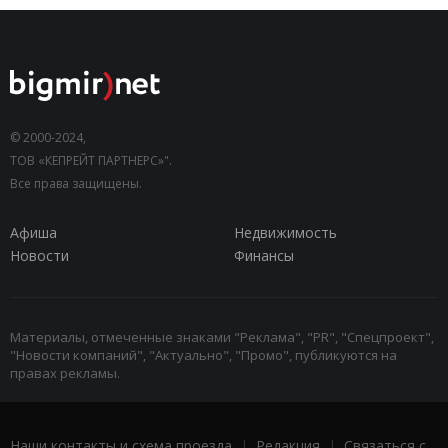
© 2000-2024,
ТОВ «КЕПРЕЙТ ПАРТНЕРС»".
Все права защищены.
Афиша
Недвижимость
Новости
Финансы
Материалы, отмеченные знаками "Реклама", "PR", "Спецпроект",
"Новости компаний", "Актуально", "Промо", публикуются на
правах рекламы.
Наши контакты и схема проезда
|
Редакция
|
Связаться с