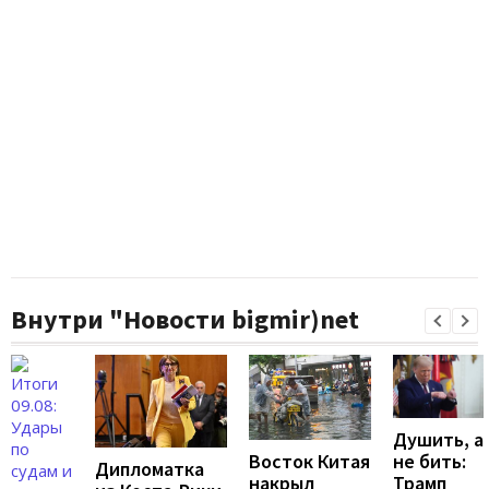
Внутри "Новости bigmir)net
Душить, а
не бить:
Восток Китая
Дипломатка
Трамп
накрыл