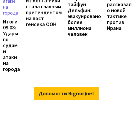
из Коста-Рики
рассказал
тайфун
стала главным
о новой
Дельфин:
претендентом
тактике
эвакуировано
на пост
Итоги
против
более
генсека ООН
09.08:
Ирана
миллиона
Удары
человек
по
судам
и
атаки
на
города
Допомогти Bigmir)net