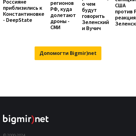
Россияне
регионов
о чем
США
приблизились к
РФ, куда
будут
против 
Константиновке
долетают
говорить
реакция
- DeepState
дроны -
Зеленский
Зеленск
СМИ
и Вучич
Допомогти Bigmir)net
© 2000-2024,