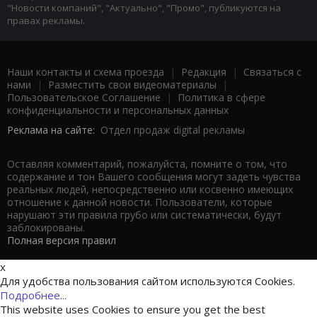
"Новости компаний", "Актуально", "Промо", публикуются на
правах рекламы.
Наши контакты и схема проезда
|
Редакция
|
Связаться с
нами
|
Разместить свои видеоматериалы
|
Пользовательское Соглашение
|
Политика в сфере
конфиденциальности и персональных данных
Реклама на сайте:
Отдел продаж digital рекламы
Оставляя комментарий, пожалуйста, помните о том, что
содержание и тон Вашего сообщения могут задеть чувства
реальных людей, непосредственно или косвенно имеющих
отношение к данной новости. Пользователи, которые
нарушают эти правила грубо или систематически, будут
заблокированы.
Полная версия правил
x
Для удобства пользования сайтом используются Cookies.
Подробнее...
This website uses Cookies to ensure you get the best