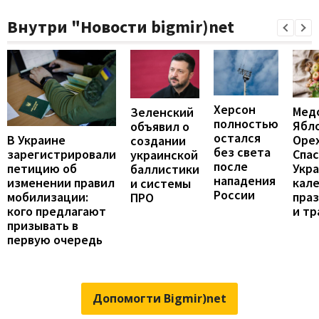
Внутри "Новости bigmir)net
Херсон
Мед
Зеленский
полностью
Ябл
объявил о
остался
В Украине
Оре
создании
без света
зарегистрировали
Спас
украинской
после
петицию об
Укра
баллистики
нападения
изменении правил
кал
и системы
России
мобилизации:
пра
ПРО
кого предлагают
и т
призывать в
первую очередь
Допомогти Bigmir)net