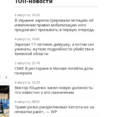
ТОП-новости
6 августа, 16:30
В Украине зарегистрировали петицию об
изменении правил мобилизации: кого
предлагают призывать в первую очередь
4 августа, 16:45
Зарезал 17-летнюю девушку, а потом сел
ужинать: жуткие подробности убийства в
Киевской области
2 августа, 22:18
СМИ: В ресторане в Москве погибла дочь
генерала
6 августа, 13:20
Виктор Ющенко занял новую должность:
что известно о его назначении
6 августа, 08:55
Трамп резко раскритиковал Хегсета из-за
нехватки ракет, — WP