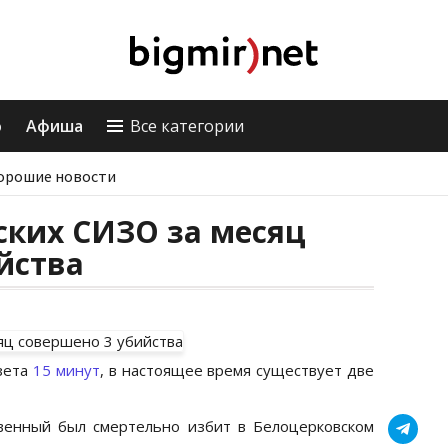
о
Афиша
Все категории
орошие новости
ских СИЗО за месяц
йства
азета
15 минут
, в настоящее время существует две
венный был смертельно избит в Белоцерковском