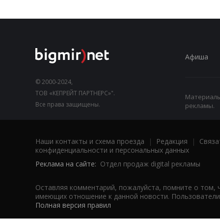
Афиша
© 2000-2024,
ТОВ «КЕПРЕЙТ ПАРТНЕРС»".
Материалы,
Все права защищены.
рекламы.
Наши контакты и схема проезда
|
Редакция
|
Связа
конфиденциальности и персональных данных
Реклама на сайте:
Отдел продаж digital рекламы
Оставляя комментарий, пожалуйста, помните о том, 
имеющих отношение к данной новости. Пользователи,
Полная версия правил