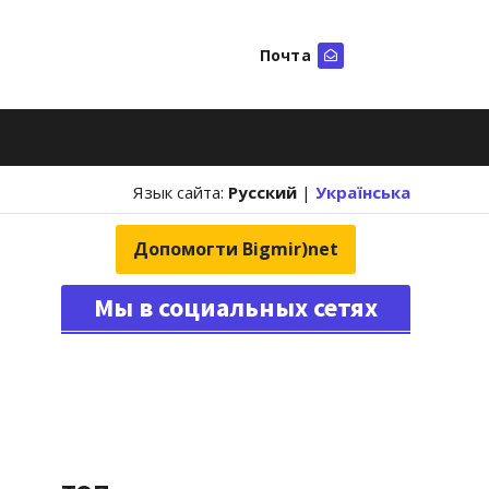
Почта
Искать
Язык сайта:
Русский
|
Українська
Допомогти Bigmir)net
Мы в социальных сетях