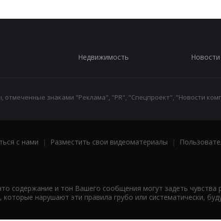
Недвижимость
Новости
 отмеченные знаками "Реклама", "PR", "Спецпроект", "Новости комп
ться с нами
|
Разместить свои видеоматериалы
|
Пользовате
что содержание и тон Вашего сообщения могут задеть чувства 
 которые нарушают эти правила грубо или систематически, буд