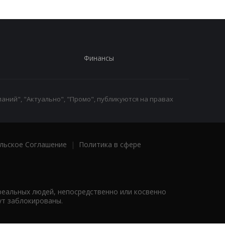
Финансы
аний", "Актуально", "Промо", публикуются на правах
льское Соглашение
|
Политика в сфере
реальных людей, непосредственно или косвенно
ут заблокированы.