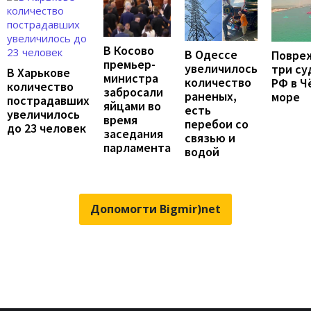
В Косово
В Одессе
Повре
премьер-
увеличилось
три су
В Харькове
министра
количество
РФ в Ч
количество
забросали
раненых,
море
пострадавших
яйцами во
есть
увеличилось
время
перебои со
до 23 человек
заседания
связью и
парламента
водой
Допомогти Bigmir)net