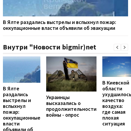
В Ялте раздались выстрелы и вспыхнул пожар:
оккупационные власти объявили об эвакуации
Внутри "Новости bigmir)net
В Киевской
В Ялте
области
раздались
ухудшилос
Украинцы
выстрелы и
качество
высказались о
вспыхнул
воздуха:
продолжительности
пожар:
где самая
войны - опрос
оккупационные
плохая
власти
ситуация
объявили об