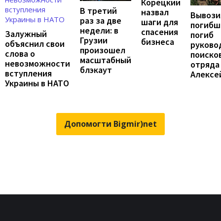
Корецкий
В третий
назвал
Вывози
раз за две
шаги для
погибш
недели: в
спасения
Залужный
погиб
Грузии
бизнеса
объяснил свои
руково
произошел
слова о
поиско
масштабный
невозможности
отряда
блэкаут
вступления
Алексе
Украины в НАТО
Допомогти Bigmir)net