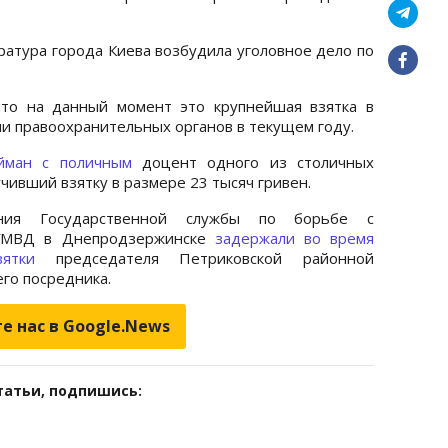
уратура города Киева возбудила уголовное дело по
что на данный момент это крупнейшая взятка в
и правоохранительных органов в текущем году.
йман с поличным
доцент одного из столичных
чивший взятку в размере 23 тысяч гривен.
ения Государственной службы по борьбе с
 УМВД в Днепродзержинске
задержали во время
взятки
председателя Петриковской районной
го посредника.
е нас в Google.News
татьи, подпишись: