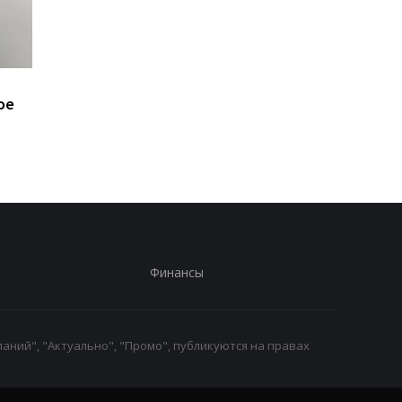
Минобороны получит
Присвоение средств
ое
налоговые данные
ПриватБанка: дело
мужчин
Коломойского
направлено в суд
Финансы
аний", "Актуально", "Промо", публикуются на правах