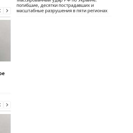
погибшие, десятки пострадавших и
масштабные разрушения в пяти регионах
Минобороны получит
Присвоение средств
ое
налоговые данные
ПриватБанка: дело
мужчин
Коломойского
направлено в суд