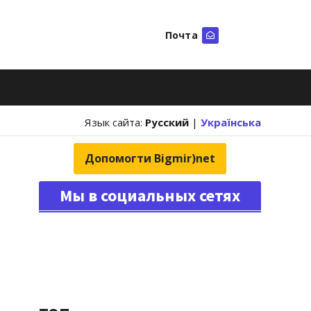
Почта
Искать
Язык сайта:
Русский
|
Українська
Допомогти Bigmir)net
Мы в социальных сетях