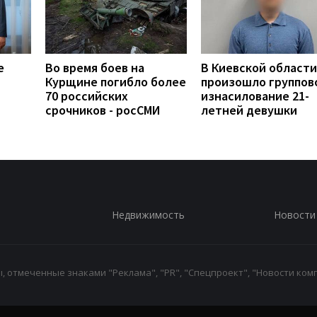
е
Во время боев на
В Киевской области
Курщине погибло более
произошло группов
70 российских
изнасилование 21-
срочников - росСМИ
летней девушки
Недвижимость
Новости
 отмеченные знаками "Реклама", "PR", "Спецпроект", "Новости комп