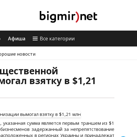
о
Афиша
Все категории
орошие новости
бщественной
огал взятку в $1,21
, указанная сумма является первым траншем из $1
т бизнесменов задержанный за непрепятствование
асположенных в регионах Украины и принадлежат