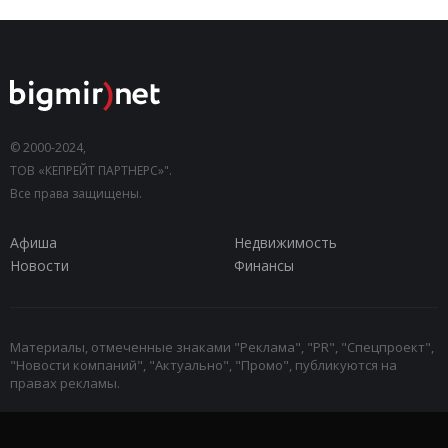
© 2000-2024,
ТОВ «КЕПРЕЙТ ПАРТНЕРС»".
Все права защищены.
Афиша
Недвижимость
Новости
Финансы
Материалы, отмеченные знаками "Реклама", "PR", "Спецпроект",
"Новости компаний", "Актуально", "Промо", публикуются на
правах рекламы.