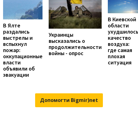
В Киевской
В Ялте
области
раздались
ухудшилос
Украинцы
выстрелы и
качество
высказались о
вспыхнул
воздуха:
продолжительности
пожар:
где самая
войны - опрос
оккупационные
плохая
власти
ситуация
объявили об
эвакуации
Допомогти Bigmir)net