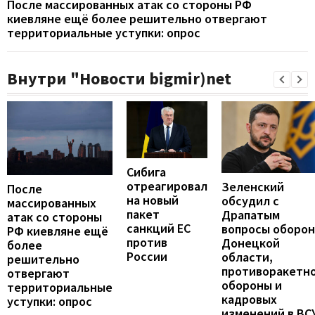
После массированных атак со стороны РФ
киевляне ещё более решительно отвергают
территориальные уступки: опрос
Внутри "Новости bigmir)net
Сибига
отреагировал
Зеленский
После
на новый
обсудил с
массированных
пакет
Драпатым
атак со стороны
санкций ЕС
вопросы оборо
РФ киевляне ещё
против
Донецкой
более
России
области,
решительно
противоракетн
отвергают
обороны и
территориальные
кадровых
уступки: опрос
изменений в ВС