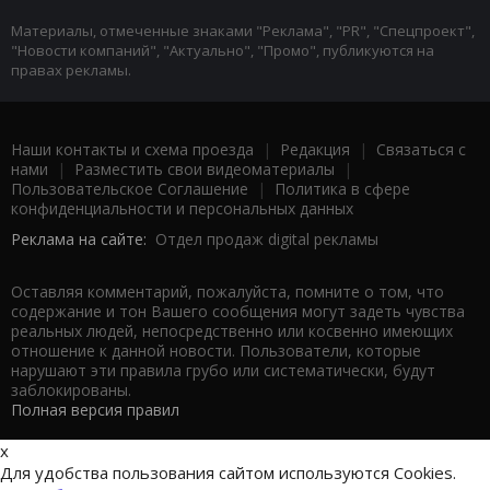
Материалы, отмеченные знаками "Реклама", "PR", "Спецпроект",
"Новости компаний", "Актуально", "Промо", публикуются на
правах рекламы.
Наши контакты и схема проезда
|
Редакция
|
Связаться с
нами
|
Разместить свои видеоматериалы
|
Пользовательское Соглашение
|
Политика в сфере
конфиденциальности и персональных данных
Реклама на сайте:
Отдел продаж digital рекламы
Оставляя комментарий, пожалуйста, помните о том, что
содержание и тон Вашего сообщения могут задеть чувства
реальных людей, непосредственно или косвенно имеющих
отношение к данной новости. Пользователи, которые
нарушают эти правила грубо или систематически, будут
заблокированы.
Полная версия правил
x
Для удобства пользования сайтом используются Cookies.