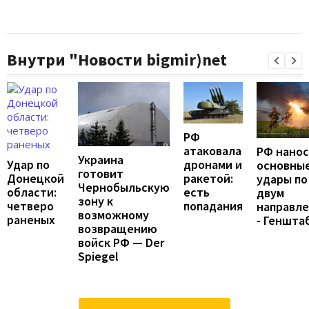
Внутри "Новости bigmir)net
РФ
атаковала
РФ нано
Украина
Удар по
дронами и
основны
готовит
Донецкой
ракетой:
удары по
Чернобыльскую
области:
есть
двум
зону к
четверо
попадания
направл
возможному
раненых
- Геншта
возвращению
войск РФ — Der
Spiegel