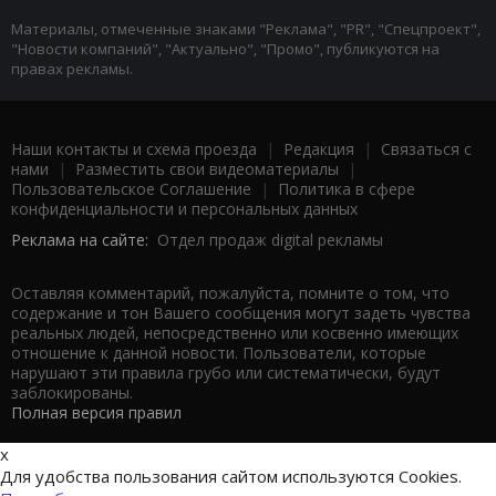
Материалы, отмеченные знаками "Реклама", "PR", "Спецпроект",
"Новости компаний", "Актуально", "Промо", публикуются на
правах рекламы.
Наши контакты и схема проезда
|
Редакция
|
Связаться с
нами
|
Разместить свои видеоматериалы
|
Пользовательское Соглашение
|
Политика в сфере
конфиденциальности и персональных данных
Реклама на сайте:
Отдел продаж digital рекламы
Оставляя комментарий, пожалуйста, помните о том, что
содержание и тон Вашего сообщения могут задеть чувства
реальных людей, непосредственно или косвенно имеющих
отношение к данной новости. Пользователи, которые
нарушают эти правила грубо или систематически, будут
заблокированы.
Полная версия правил
x
Для удобства пользования сайтом используются Cookies.