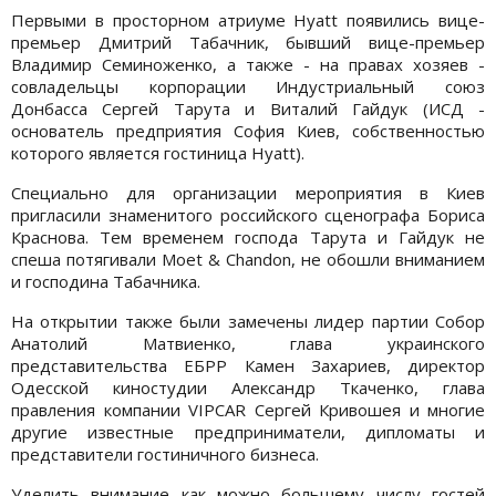
Первыми в просторном атриуме Hyatt появились вице-
премьер Дмитрий Табачник, бывший вице-премьер
Владимир Семиноженко, а также - на правах хозяев -
совладельцы корпорации Индустриальный союз
Донбасса Сергей Тарута и Виталий Гайдук (ИСД -
основатель предприятия София Киев, собственностью
которого является гостиница Hyatt).
Специально для организации мероприятия в Киев
пригласили знаменитого российского сценографа Бориса
Краснова. Тем временем господа Тарута и Гайдук не
спеша потягивали Moet & Chandon, не обошли вниманием
и господина Табачника.
На открытии также были замечены лидер партии Собор
Анатолий Матвиенко, глава украинского
представительства ЕБРР Камен Захариев, директор
Одесской киностудии Александр Ткаченко, глава
правления компании VIPCAR Сергей Кривошея и многие
другие известные предприниматели, дипломаты и
представители гостиничного бизнеса.
Уделить внимание как можно большему числу гостей