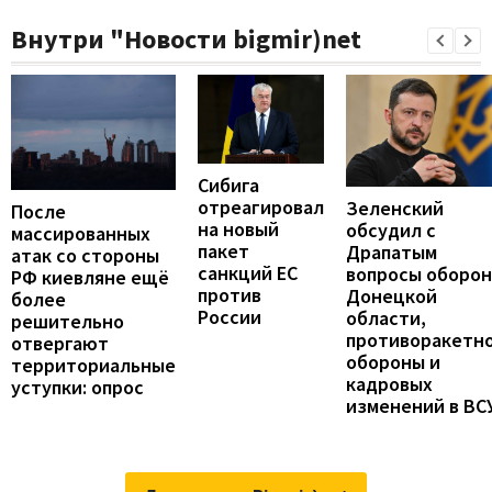
Внутри "Новости bigmir)net
Сибига
отреагировал
Зеленский
После
на новый
обсудил с
массированных
пакет
Драпатым
атак со стороны
санкций ЕС
вопросы оборо
РФ киевляне ещё
против
Донецкой
более
России
области,
решительно
противоракетн
отвергают
обороны и
территориальные
кадровых
уступки: опрос
изменений в ВС