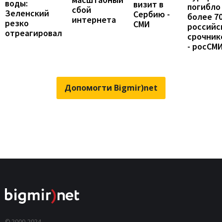
воды:
визит в
погибло
сбой
Зеленский
Сербию -
более 7
интернета
резко
СМИ
российс
отреагировал
срочник
- росСМ
Допомогти Bigmir)net
© 2000-2024,