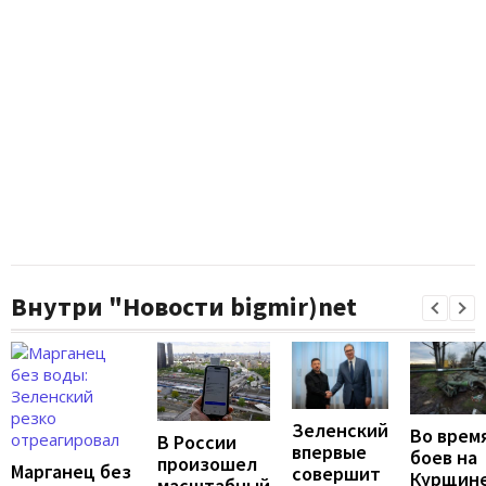
Внутри "Новости bigmir)net
Зеленский
Во врем
В России
впервые
боев на
произошел
Марганец без
совершит
Курщин
масштабный