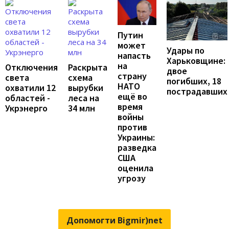
Путин
может
Удары по
напасть
Харьковщине:
на
Отключения
Раскрыта
двое
страну
света
схема
погибших, 18
НАТО
охватили 12
вырубки
пострадавших
ещё во
областей -
леса на
время
Укрэнерго
34 млн
войны
против
Украины:
разведка
США
оценила
угрозу
Допомогти Bigmir)net