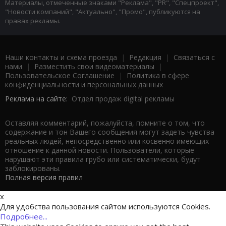
Материалы, отмеченные знаками "Реклама", "PR", "Спецпроект",
"Новости компаний", "Актуально", "Промо", публикуются на
правах рекламы.
Наши контакты и схема проезда
|
Редакция
|
Связаться с
нами
|
Разместить свои видеоматериалы
|
Пользовательское Соглашение
|
Политика в сфере
конфиденциальности и персональных данных
Реклама на сайте:
Отдел продаж digital рекламы
Оставляя комментарий, пожалуйста, помните о том, что
содержание и тон Вашего сообщения могут задеть чувства
реальных людей, непосредственно или косвенно имеющих
отношение к данной новости. Пользователи, которые
нарушают эти правила грубо или систематически, будут
заблокированы.
Полная версия правил
x
Для удобства пользования сайтом используются Cookies.
Подробнее...