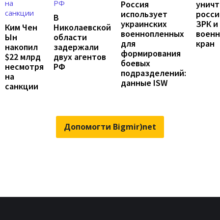
унич
Россия
росси
использует
В
ЗРК и
украинских
Ким Чен
Николаевской
воен
военнопленных
Ын
области
кран
для
накопил
задержали
формирования
$22 млрд
двух агентов
боевых
несмотря
РФ
подразделений:
на
данные ISW
санкции
Допомогти Bigmir)net