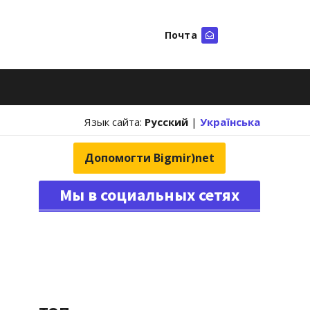
Почта
Искать
Язык сайта:
Русский
|
Українська
Допомогти Bigmir)net
Мы в социальных сетях