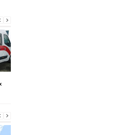
Стало известно, как
Россияне обстрелял
х
сработала ПВО
многоэтажки в
Харькове, есть
погибшие