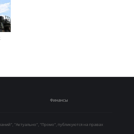
к
Россияне обстреляли
Генштаб назвал пот
многоэтажки в
россиян за сутки
Харькове, есть
погибшие
Финансы
аний", "Актуально", "Промо", публикуются на правах