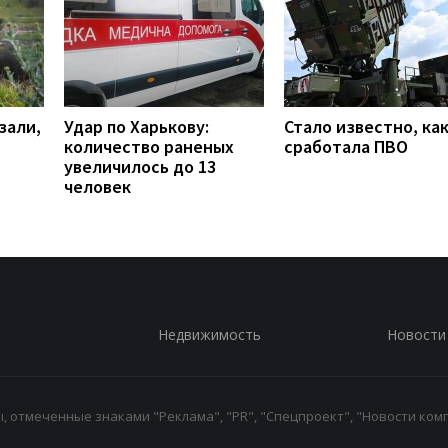
зали,
Удар по Харькову:
Стало известно, ка
количество раненых
сработала ПВО
увеличилось до 13
человек
Недвижимость
Новости
 отмеченные знаками "Реклама", "PR", "Спецпроект", "Новости комп