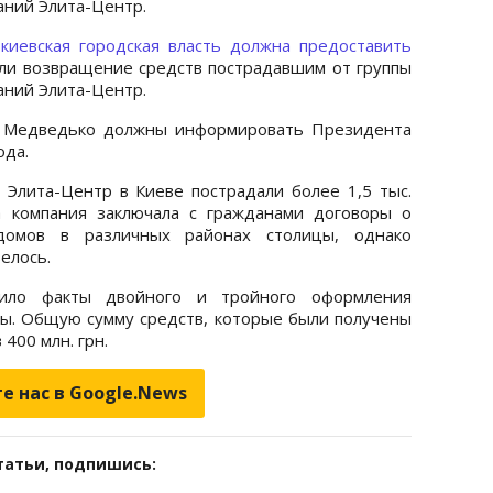
ний Элита-Центр.
киевская городская власть должна предоставить
ли возвращение средств пострадавшим от группы
ний Элита-Центр.
и Медведько должны информировать Президента
ода.
Элита-Центр в Киеве пострадали более 1,5 тыс.
а компания заключала с гражданами договоры о
домов в различных районах столицы, однако
елось.
ило факты двойного и тройного оформления
ры. Общую сумму средств, которые были получены
400 млн. грн.
е нас в Google.News
татьи, подпишись: