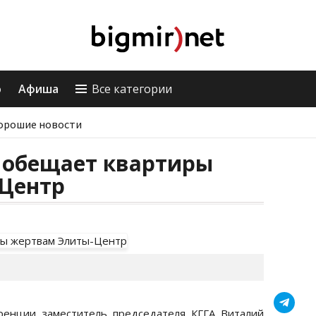
о
Афиша
Все категории
орошие новости
ь обещает квартиры
Центр
ренции заместитель председателя КГГА Виталий