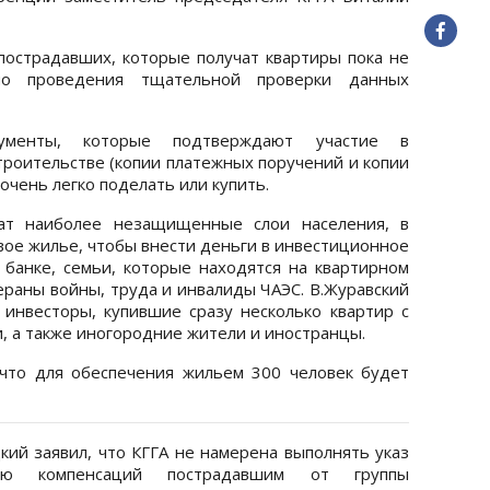
 пострадавших, которые получат квартиры пока не
мо проведения тщательной проверки данных
ументы, которые подтверждают участие в
роительстве (копии платежных поручений и копии
чень легко поделать или купить.
чат наиболее незащищенные слои населения, в
вое жилье, чтобы внести деньги в инвестиционное
 банке, семьи, которые находятся на квартирном
тераны войны, труда и инвалиды ЧАЭС. В.Журавский
 инвесторы, купившие сразу несколько квартир с
 а также иногородние жители и иностранцы.
 что для обеспечения жильем 300 человек будет
ий заявил, что КГГА не намерена выполнять указ
ию компенсаций пострадавшим от группы