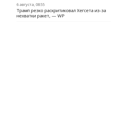
6 августа, 08:55
Трамп резко раскритиковал Хегсета из-за
нехватки ракет, — WP