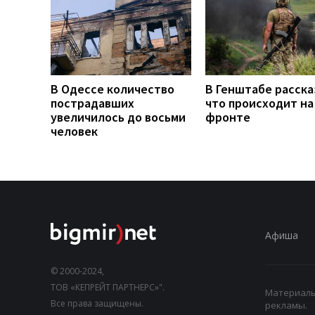
В Одессе количество
В Генштабе расска
пострадавших
что происходит на
увеличилось до восьми
фронте
человек
Афиша
© 2000-2024,
ТОВ «КЕПРЕЙТ ПАРТНЕРС»".
Материалы,
Все права защищены.
рекламы.