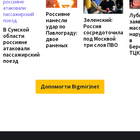
Россияне
Луб
Зеленский:
нанесли
зая
Россия
удар по
мас
В Сумской
сосредоточила
Павлограду:
нар
области
под Москвой
двое
в
россияне
три слоя ПВО
раненых
Бер
атаковали
ТЦК
пассажирский
поезд
Допомогти Bigmir)net