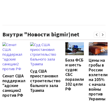
Внутри "Новости bigmir)net
База ФСБ
Цены на
и шесть
гробы в
судов:
России
Суд США
СБС
взлетели
Сенат США
приостановил
поразили
на 105%
поддержал
строительство
102 цели
с начала
"адские
бального зала
РФ
войны
санкции2
Трампа
против
против РФ
Украины