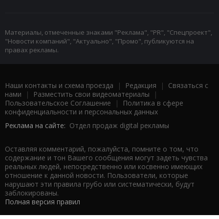
Материалы, отмеченные знаками "Реклама", "PR", "Спецпроект",
"Новости компаний", "Актуально", "Промо", публикуются на
правах рекламы.
Наши контакты и схема проезда
|
Редакция
|
Связаться с
нами
|
Разместить свои видеоматериалы
|
Пользовательское Соглашение
|
Политика в сфере
конфиденциальности и персональных данных
Реклама на сайте:
Отдел продаж digital рекламы
Оставляя комментарий, пожалуйста, помните о том, что
содержание и тон Вашего сообщения могут задеть чувства
реальных людей, непосредственно или косвенно имеющих
отношение к данной новости. Пользователи, которые
нарушают эти правила грубо или систематически, будут
заблокированы.
Полная версия правил