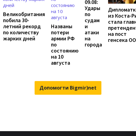
09.08:
Удары
Дипломатк
по
Великобритания
из Коста-Р
судам
побила 30-
стала глав
и
летний рекорд
Названы
претенден
атаки
по количеству
потери
на пост
на
жарких дней
армии РФ
генсека О
города
по
состоянию
на 10
августа
Допомогти Bigmir)net