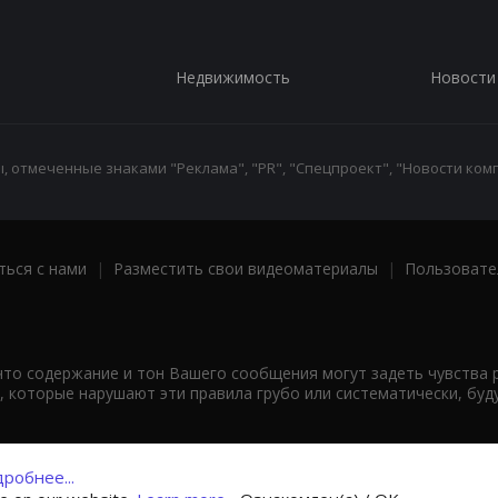
Недвижимость
Новости
 отмеченные знаками "Реклама", "PR", "Спецпроект", "Новости комп
ться с нами
|
Разместить свои видеоматериалы
|
Пользовате
что содержание и тон Вашего сообщения могут задеть чувства 
 которые нарушают эти правила грубо или систематически, буд
робнее...