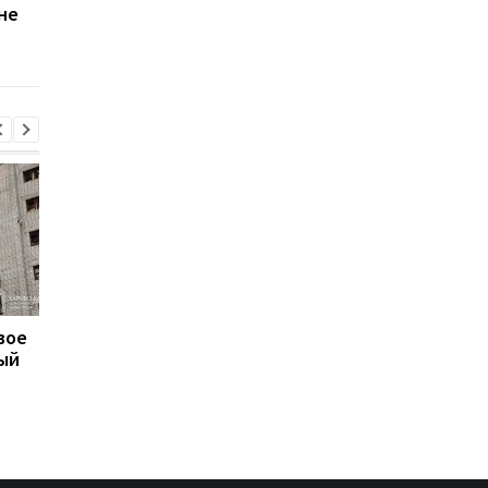
не
погибших, 21 раненый
пострадавших
увеличилось до вос
человек
вое
В Одессе количество
В Генштабе рассказа
ый
пострадавших
что происходит на
увеличилось до восьми
фронте
человек