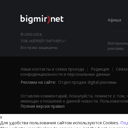
Афиша
© 2000-2024,
ТОВ «КЕПРЕЙТ ПАРТНЕРС»".
Материалы,
Все права защищены.
рекламы.
Наши контакты и схема проезда
|
Редакция
|
Связа
конфиденциальности и персональных данных
Реклама на сайте:
Отдел продаж digital рекламы
Оставляя комментарий, пожалуйста, помните о том, 
имеющих отношение к данной новости. Пользователи,
Полная версия правил
x
Для удобства пользования сайтом используются Cookies.
Под