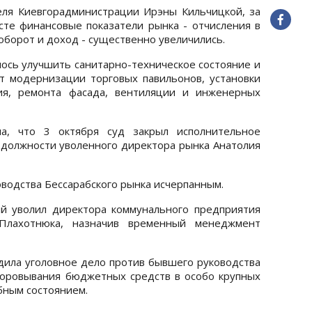
еля Киевгорадминистрации Ирэны Кильчицкой, за
сте финансовые показатели рынка - отчисления в
оборот и доход - существенно увеличились.
ось улучшить санитарно-техническое состояние и
т модернизации торговых павильонов, установки
ия, ремонта фасада, вентиляции и инженерных
ла, что 3 октября суд закрыл исполнительное
 должности уволенного директора рынка Анатолия
оводства Бессарабского рынка исчерпанным.
й уволил директора коммунального предприятия
 Плахотнюка, назначив временный менеджмент
дила уголовное дело против бывшего руководства
воровывания бюджетных средств в особо крупных
бным состоянием.