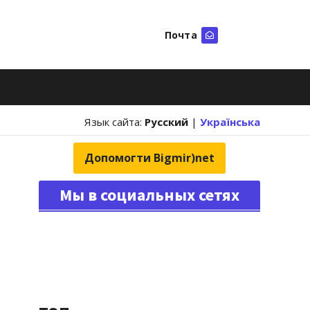
Почта
Искать
Язык сайта:
Русский
|
Українська
Допомогти Bigmir)net
Мы в социальных сетях