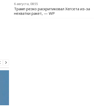
6 августа, 08:55
Трамп резко раскритиковал Хегсета из-за
нехватки ракет, — WP
Удар по Харькову: двое
В Одессе количеств