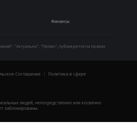
Финансы
аний", "Актуально", "Промо", публикуются на правах
льское Соглашение
|
Политика в сфере
реальных людей, непосредственно или косвенно
ут заблокированы.