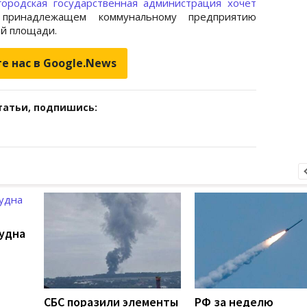
городская государственная администрация хочет
 принадлежащем коммунальному предприятию
ой площади.
е нас в Google.News
татьи, подпишись:
удна
СБС поразили элементы
РФ за неделю