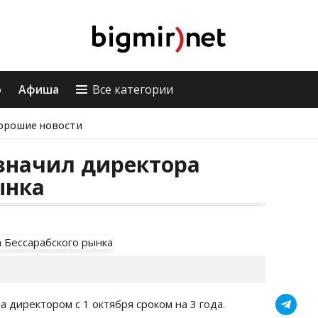
о
Афиша
Все категории
орошие новости
значил директора
ынка
а директором с 1 октября сроком на 3 года.