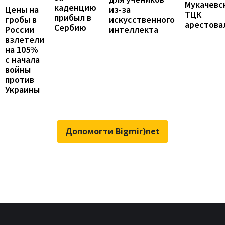
Мукачевс
каденцию
Цены на
из-за
ТЦК
прибыл в
гробы в
искусственного
арестова
Сербию
России
интеллекта
взлетели
на 105%
с начала
войны
против
Украины
Допомогти Bigmir)net