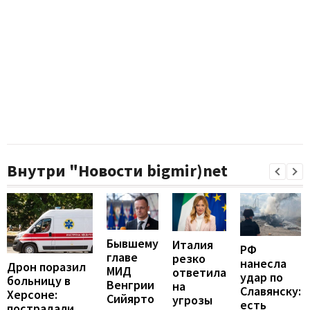
Внутри "Новости bigmir)net
Бывшему
Италия
РФ
главе
резко
нанесла
Дрон поразил
МИД
ответила
удар по
больницу в
Венгрии
на
Славянску:
Херсоне:
Сийярто
угрозы
есть
пострадали