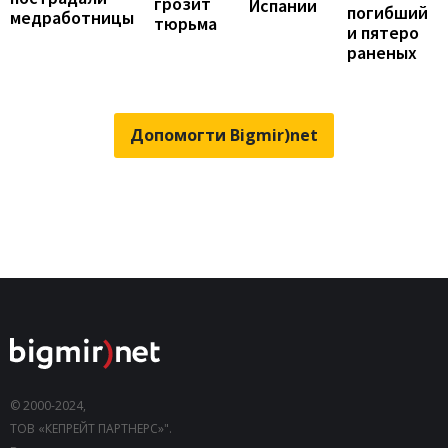
грозит
Испании
погибший
медработницы
тюрьма
и пятеро
раненых
Допомогти Bigmir)net
© 2000-2024,
ТОВ «КЕПРЕЙТ ПАРТНЕРС»".