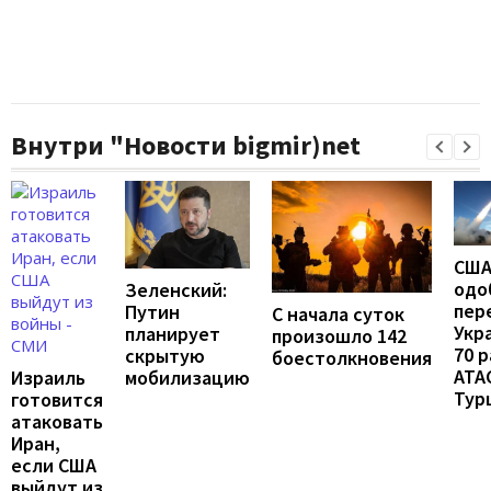
Внутри "Новости bigmir)net
СШ
одо
Зеленский:
пер
Путин
С начала суток
Укр
планирует
произошло 142
70 
скрытую
боестолкновения
ATA
мобилизацию
Израиль
Тур
готовится
атаковать
Иран,
если США
выйдут из