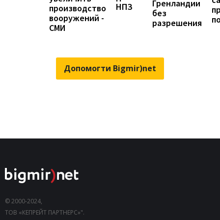
Гренландии
НПЗ
производство
п
без
вооружений -
п
разрешения
СМИ
Допомогти Bigmir)net
© 2000-2024,
ТОВ «КЕПРЕЙТ ПАРТНЕРС»".