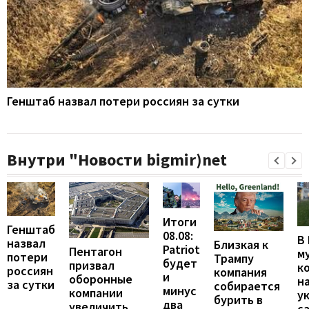
Генштаб назвал потери россиян за сутки
Внутри "Новости bigmir)net
Итоги
Генштаб
08.08:
В
назвал
Близкая к
Patriot
Пентагон
м
потери
Трампу
будет
призвал
к
россиян
компания
и
оборонные
н
за сутки
собирается
минус
компании
у
бурить в
два
увеличить
с