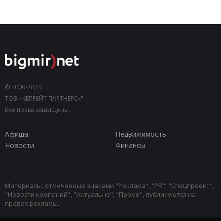
© 2000-2024,
ТОВ «КЕПРЕЙТ ПАРТНЕРС»".
Все права защищены.
Афиша
Недвижимость
Новости
Финансы
Материалы, отмеченные знаками "Реклама", "PR", "Спецпроект",
"Новости компаний", "Актуально", "Промо", публикуются на
правах рекламы.