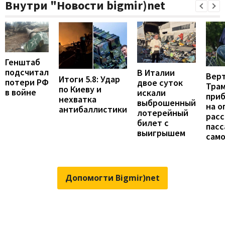
Внутри "Новости bigmir)net
Генштаб
подсчитал
В Италии
Вер
Итоги 5.8: Удар
потери РФ
двое суток
Тра
по Киеву и
в войне
искали
при
нехватка
выброшенный
на о
антибаллистики
лотерейный
расс
билет с
пас
выигрышем
сам
Допомогти Bigmir)net