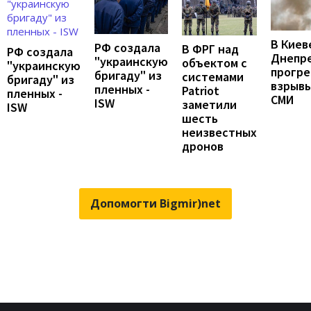
В Киев
РФ создала
В ФРГ над
РФ создала
Днепр
"украинскую
объектом с
"украинскую
прогр
бригаду" из
системами
бригаду" из
взрывы
пленных -
Patriot
пленных -
СМИ
ISW
заметили
ISW
шесть
неизвестных
дронов
Допомогти Bigmir)net