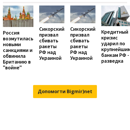
Сикорский
Сикорский
Кредитный
Россия
призвал
призвал
кризис
возмутилась
сбивать
сбивать
ударил по
новыми
ракеты
ракеты
крупнейши
санкциями и
РФ над
РФ над
банкам РФ -
обвинила
Украиной
Украиной
разведка
Британию в
"войне"
Допомогти Bigmir)net