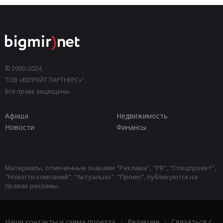
© 2000-2024,
ТОВ «КЕПРЕЙТ ПАРТНЕРС»".
Все права защищены.
Афиша
Недвижимость
Новости
Финансы
Материалы, отмеченные знаками "Реклама", "PR", "Спецпроект",
"Новости компаний", "Актуально", "Промо", публикуются на
правах рекламы.
Наши контакты и схема проезда
|
Редакция
|
Связаться с