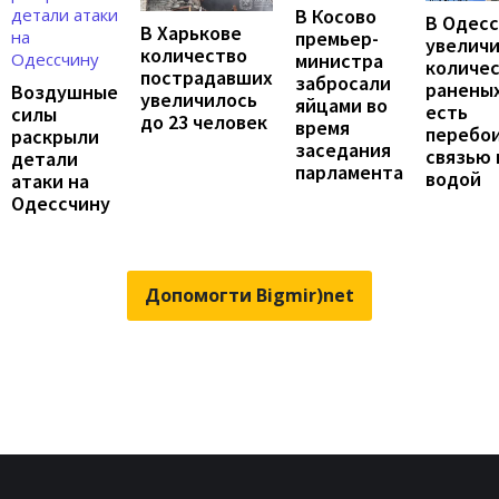
В Косово
В Одес
В Харькове
премьер-
увелич
количество
министра
количе
пострадавших
забросали
раненых
Воздушные
увеличилось
яйцами во
есть
силы
до 23 человек
время
перебои
раскрыли
заседания
связью 
детали
парламента
водой
атаки на
Одессчину
Допомогти Bigmir)net