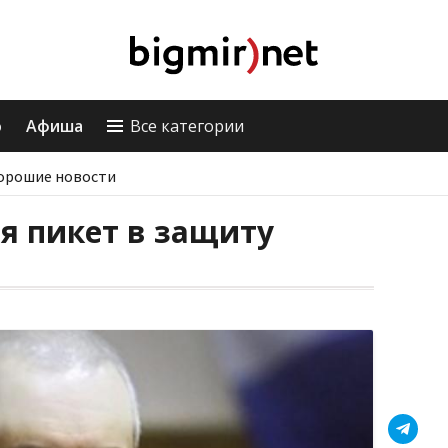
о
Афиша
Все категории
орошие новости
ся пикет в защиту