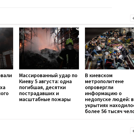
овали
Массированный удар по
В киевском
Киеву 5 августа: одна
метрополитене
ха
погибшая, десятки
опровергли
ного
пострадавших и
информацию о
масштабные пожары
недопуске людей: в
укрытиях находило
более 56 тысяч чел