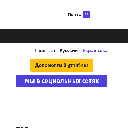
Почта
Искать
Язык сайта:
Русский
|
Українська
Допомогти Bigmir)net
Мы в социальных сетях