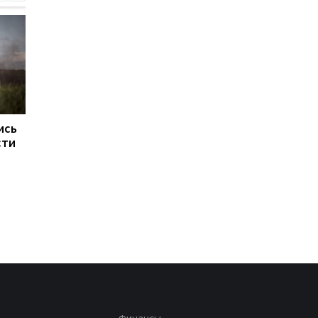
ись
В Киевской области
ЕС запускает аналог
сти
ухудшилось качество
Starlink для обороны
воздуха: где самая
плохая ситуация