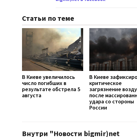
Статьи по теме
В Киеве увеличилось
В Киеве зафиксир
число погибших в
критическое
результате обстрела 5
загрязнение возду
августа
после массирован
удара со стороны
России
Внутри "Новости bigmir)net