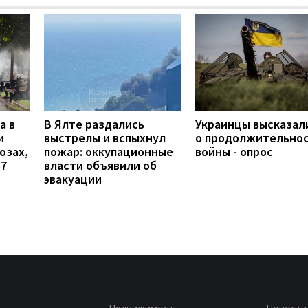
а в
В Ялте раздались
Украинцы высказал
и
выстрелы и вспыхнул
о продолжительно
озах,
пожар: оккупационные
войны - опрос
37
власти объявили об
эвакуации