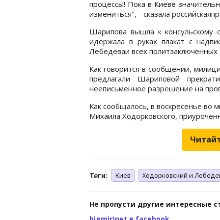
процессы! Пока в Киеве значитель
измениться", - сказала российская
Шарипова вышла к консульскому от
идержала в руках плакат с надпи
Лебедеваи всех политзаключенных 
Как говорится в сообщении, милици
предлагали Шариповой прекрат
нееписьменное разрешение на про
Как сообщалось, в воскресенье во 
Михаила Ходорковского, приурочен
Читайт
Теги:
Киев
Ходорковский и Лебеде
Не пропусти другие интересные с
bigmir)net в facebook