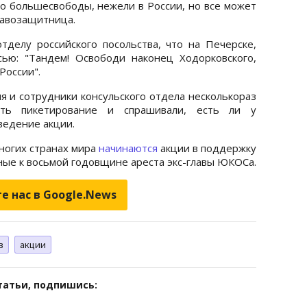
но большесвободы, нежели в России, но все может
правозащитница.
делу российского посольства, что на Печерске,
сью: "Тандем! Освободи наконец Ходорковского,
России".
я и сотрудники консульского отдела несколькораз
ить пикетирование и спрашивали, есть ли у
ведение акции.
многих странах мира
начинаются
акции в поддержку
ные к восьмой годовщине ареста экс-главы ЮКОСа.
е нас в Google.News
в
акции
татьи, подпишись: