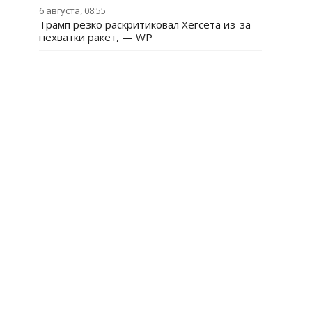
6 августа, 08:55
Трамп резко раскритиковал Хегсета из-за
нехватки ракет, — WP