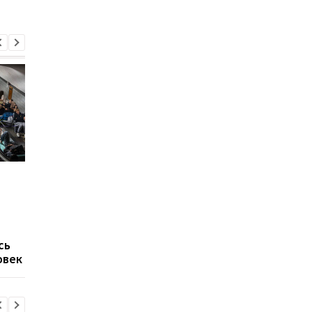
Россия нанесла днём
Кабмин утвердил
ракетный удар по
кандидатуру Тимура
Киеву: в столице
Ткаченко на должно
раздались взрывы
председателя Киевс
ОГА
сь
овек