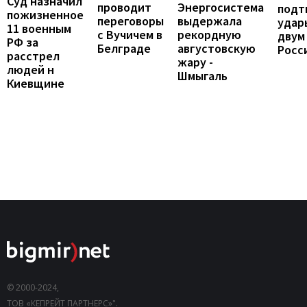
Суд назначил
проводит
Энергосистема
подт
пожизненное
переговоры
выдержала
удар
11 военным
с Вучичем в
рекордную
двум
РФ за
Белграде
августовскую
Росс
расстрел
жару -
людей н
Шмыгаль
Киевщине
© 2000-2024,
ТОВ «КЕПРЕЙТ ПАРТНЕРС»".