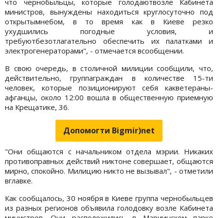
что чернобыльцы, которые голодаютвозле Кабинета
министров, вынуждены находиться круглосуточно под
открытымнебом, в то время как в Киеве резко
ухудшились погодные условия, и
требуютбезотлагательно обеспечить их палатками и
электрогенераторами", - отмечается всообщении.
В свою очередь, в столичной милиции сообщили, что,
действительно, группаграждан в количестве 15-ти
человек, которые позиционируют себя какветераны-
афганцы, около 12:00 вошла в общественную приемную
на Крещатике, 36.
Допомогти Bigmir)net
"Они общаются с начальником отдела мэрии. Никаких
противоправных действий никтоне совершает, общаются
мирно, спокойно. Милицию никто не вызывал", - отметили
вглавке.
Как сообщалось, 30 ноября в Киеве группа чернобыльцев
из разных регионов объявила голодовку возле Кабинета
министров. Они расположились в Мариинском парке