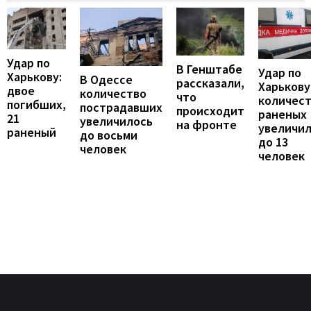
Удар по
В Генштабе
Удар по
Харькову:
В Одессе
рассказали,
Харькову
двое
количество
что
количес
погибших,
пострадавших
происходит
раненых
21
увеличилось
на фронте
увеличи
раненый
до восьми
до 13
человек
человек