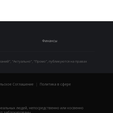
начато расследован
Финансы
аний", "Актуально", "Промо", публикуются на правах
льское Соглашение
|
Политика в сфере
реальных людей, непосредственно или косвенно
ут заблокированы.