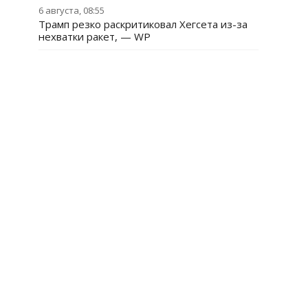
6 августа, 08:55
Трамп резко раскритиковал Хегсета из-за
нехватки ракет, — WP