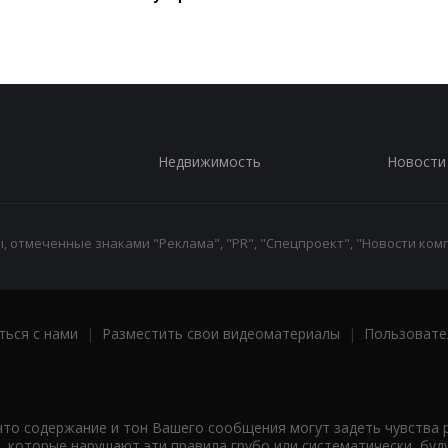
Недвижимость
Новости
 отмеченные знаками "Реклама", "PR", "Спецпроект", "Новости комп
ться с нами
|
Разместить свои видеоматериалы
|
Пользовате
что содержание и тон Вашего сообщения могут задеть чувства 
 которые нарушают эти правила грубо или систематически, буд