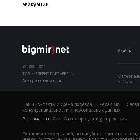
эвакуации
Афиша
© 2000-2024,
ТОВ «КЕПРЕЙТ ПАРТНЕРС»".
Материалы,
Все права защищены.
рекламы.
Наши контакты и схема проезда
|
Редакция
|
Связа
конфиденциальности и персональных данных
Реклама на сайте:
Отдел продаж digital рекламы
Оставляя комментарий, пожалуйста, помните о том, 
имеющих отношение к данной новости. Пользователи,