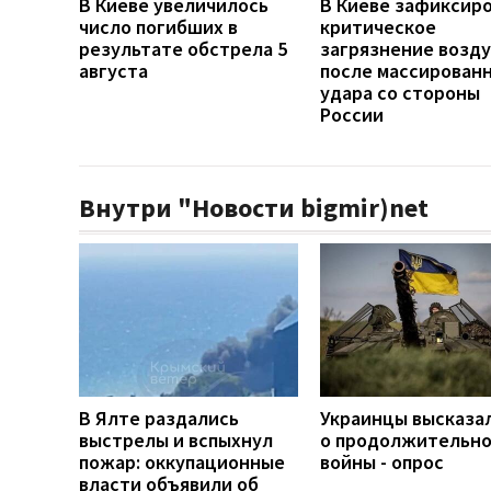
В Киеве увеличилось
В Киеве зафиксир
число погибших в
критическое
результате обстрела 5
загрязнение возду
августа
после массирован
удара со стороны
России
Внутри "Новости bigmir)net
В Ялте раздались
Украинцы высказа
выстрелы и вспыхнул
о продолжительн
пожар: оккупационные
войны - опрос
власти объявили об