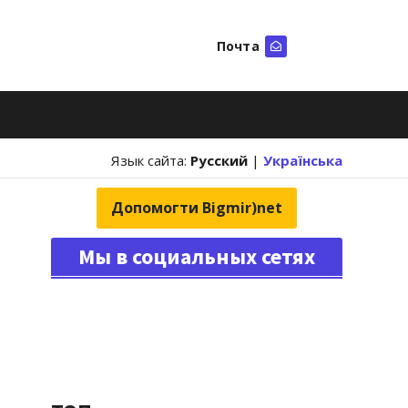
Почта
Искать
Язык сайта:
Русский
|
Українська
Допомогти Bigmir)net
Мы в социальных сетях