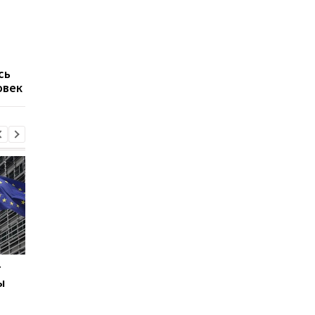
Россия нанесла днём
Кабмин утвердил
ракетный удар по
кандидатуру Тимура
Киеву: в столице
Ткаченко на должно
раздались взрывы
председателя Киевс
ОГА
сь
овек
г
В Киеве увеличилось
В ТЦК в Житомирско
ы
число погибших в
области скончался 4
результате обстрела 5
летний
августа
военнообязанный: