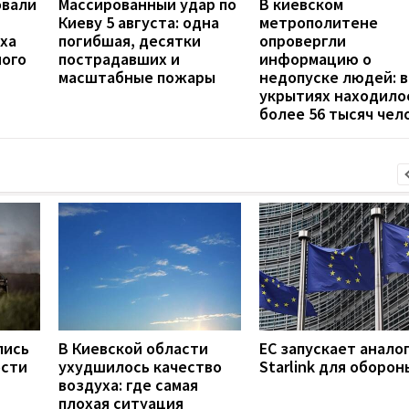
овали
Массированный удар по
В киевском
Киеву 5 августа: одна
метрополитене
ха
погибшая, десятки
опровергли
ного
пострадавших и
информацию о
масштабные пожары
недопуске людей: в
укрытиях находило
более 56 тысяч чел
лись
В Киевской области
ЕС запускает анало
ости
ухудшилось качество
Starlink для оборон
воздуха: где самая
плохая ситуация