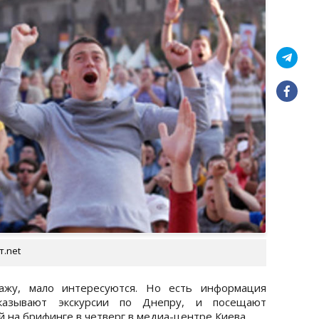
т.net
кажу, мало интересуются. Но есть информация
казывают экскурсии по Днепру, и посещают
й на брифинге в четверг в медиа-центре Киева.