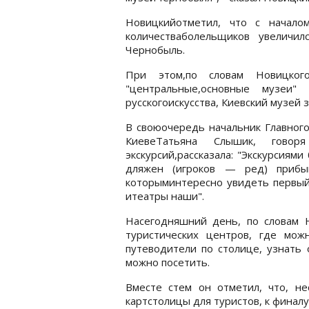
Новицкийотметил, что с начало
количестваболельщиков увеличи
Чернобыль.
При этом,по словам Новицког
"центральные,основные музеи"
русскогоискусства, Киевский музей з
В своюочередь начальник Главного
КиевеТатьяна Слышик, говор
экскурсий,рассказала: "Экскурсиям
дляжен (игроков — ред) прибы
которыминтересно увидеть первый 
итеатры наши".
Насегодняшний день, по словам 
туристических центров, где мож
путеводители по столице, узнать 
можно посетить.
Вместе стем он отметил, что, не
картстолицы для туристов, к финал