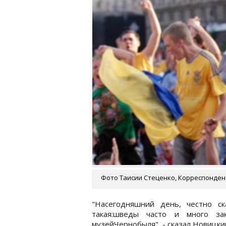
Фото Таисии Стеценко, Корреспонден
"Насегодняшний день, честно с
такая:шведы часто и много за
музейЧернобыля", - сказал Новицки