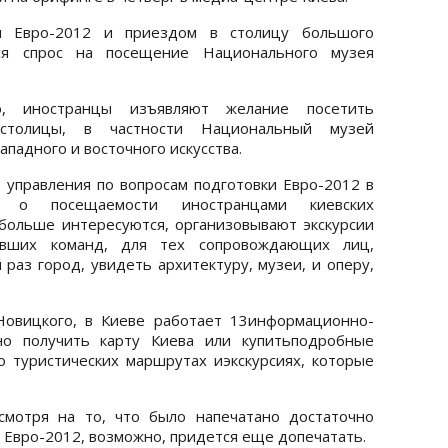
м Евро-2012 и приездом в столицу большого
лся спрос на посещение Национального музея
о, иностранцы изъявляют желание посетить
 столицы, в частности Национальный музей
ападного и восточного искусства.
 управления по вопросам подготовки Евро-2012 в
я о посещаемости иностранцами киевских
и больше интересуются, организовывают экскурсии
вших команд, для тех сопровождающих лиц,
раз город, увидеть архитектуру, музеи, и оперу,
Новицкого, в Киеве работает 13информационно-
но получить карту Киева или купитьподробные
о туристических маршрутах иэкскурсиях, которые
смотря на то, что было напечатано достаточно
у Евро-2012, возможно, придется еще допечатать.