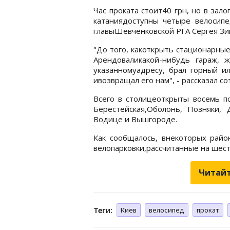
Час проката стоит40 грн, но в зало
катаниядоступны четыре велосипе
главыШевченковской РГА Сергея Зим
"До того, какоткрыть стационарные
Арендоваликакой-нибудь гараж, 
указанномуадресу, брал горный ил
ивозвращал его нам", - рассказал с
Всего в столицеоткрыты восемь п
Берестейская,Оболонь, Позняки
Водице и Вышгороде.
Как сообщалось, внекоторых райо
велопарковки,рассчитанные на шесть
Читайт
Теги:
Киев
велосипед
прокат