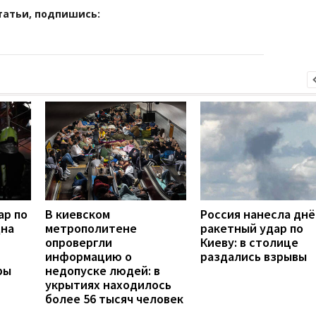
татьи, подпишись:
ар по
В киевском
Россия нанесла дн
дна
метрополитене
ракетный удар по
опровергли
Киеву: в столице
информацию о
раздались взрывы
ры
недопуске людей: в
укрытиях находилось
более 56 тысяч человек