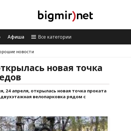
о
Афиша
Все категории
орошие новости
открылась новая точка
педов
я, 24 апреля, открылась новая точка проката
е двухэтажная велопарковка рядом с