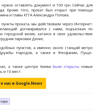
г нужно оставлять документ и 100 грн. Сейчас для
да. Кроме того, прокат был открыт при помощи
ина и главы КГГА Александра Попова.
 пункты проката, мы действовали через Интернет.
желающий договаривался с нами, подъезжал по
и городской велик, катался в свое удовольствие
отрудник парковки Денис.
одобных пунктов, а именно около станций метро
, Дружбы Народов, а также в Феофании, Пуще-
нах, а также центре Киева
были открыты
новые
 и 10 мест.
е нас в Google.News
парк