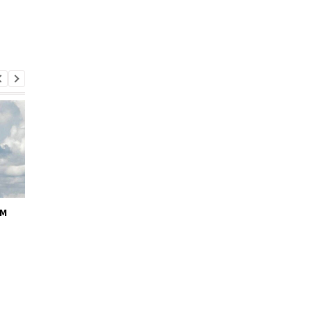
ём
Кабмин утвердил
Андрей Ткачёв
кандидатуру Тимура
назначен временно
Ткаченко на должность
исполняющим
председателя Киевской
обязанности
ОГА
председателя КМВА