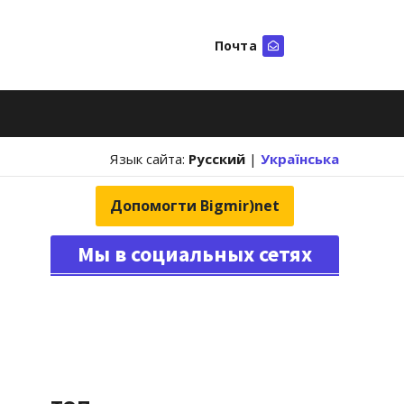
Почта
Искать
Язык сайта:
Русский
|
Українська
Допомогти Bigmir)net
Мы в социальных сетях