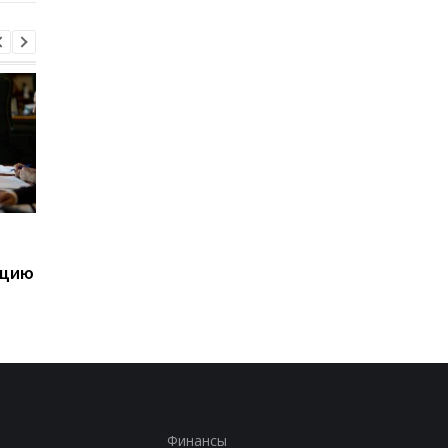
Дроны ВСУ удорожили
Трех должностных 
перевозку грузов в
ТЦК разоблачили в
ацию
порты РФ
фиктивных
мобилизациях
Финансы