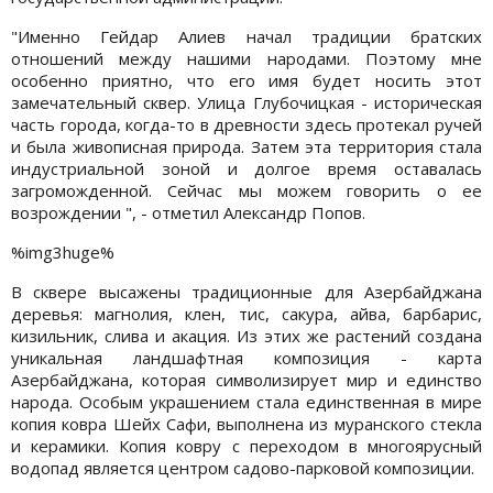
"Именно Гейдар Алиев начал традиции братских
отношений между нашими народами. Поэтому мне
особенно приятно, что его имя будет носить этот
замечательный сквер. Улица Глубочицкая - историческая
часть города, когда-то в древности здесь протекал ручей
и была живописная природа. Затем эта территория стала
индустриальной зоной и долгое время оставалась
загроможденной. Сейчас мы можем говорить о ее
возрождении ", - отметил Александр Попов.
%img3huge%
В сквере высажены традиционные для Азербайджана
деревья: магнолия, клен, тис, сакура, айва, барбарис,
кизильник, слива и акация. Из этих же растений создана
уникальная ландшафтная композиция - карта
Азербайджана, которая символизирует мир и единство
народа. Особым украшением стала единственная в мире
копия ковра Шейх Сафи, выполнена из муранского стекла
и керамики. Копия ковру с переходом в многоярусный
водопад является центром садово-парковой композиции.