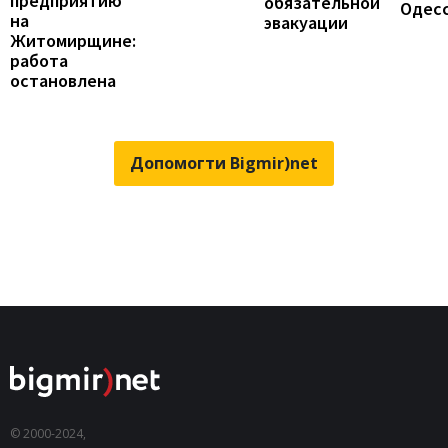
предприятию
обязательной
Одес
на
эвакуации
Житомирщине:
работа
остановлена
Допомогти Bigmir)net
© 2000-2024,