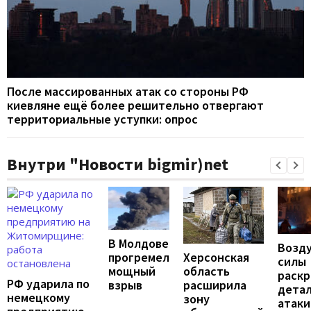
После массированных атак со стороны РФ
киевляне ещё более решительно отвергают
территориальные уступки: опрос
Внутри "Новости bigmir)net
В Молдове
Возд
Херсонская
прогремел
силы
область
мощный
раск
РФ ударила по
расширила
взрыв
дета
немецкому
зону
атаки