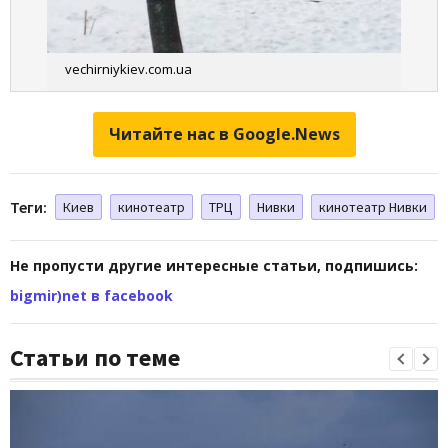
vechirniykiev.com.ua
Читайте нас в Google.News
Теги:
Киев
кинотеатр
ТРЦ
Нивки
кинотеатр Нивки
Не пропусти другие интересные статьи, подпишись:
bigmir)net в facebook
Статьи по теме