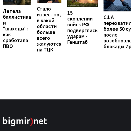
Стало
Летела
15
известно,
баллистика
США
скоплений
в какой
и
перехвати
войск РФ
области
"шахеды":
более 50 с
подверглись
больше
как
после
ударам -
всего
сработала
возобновл
Генштаб
жалуются
ПВО
блокады И
на ТЦК