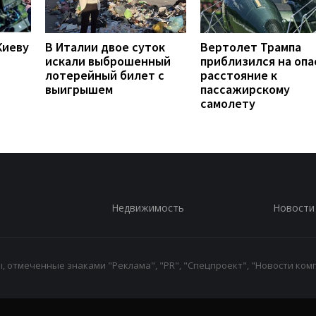
Киеву
В Италии двое суток
Вертолет Трампа
искали выброшенный
приблизился на опа
лотерейный билет с
расстояние к
выигрышем
пассажирскому
самолету
Недвижимость
Новости
 отмеченные знаками "Реклама", "PR", "Спецпроект", "Новости комп