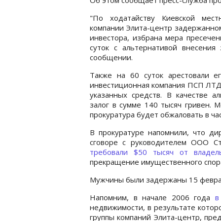
"По ходатайству Киевской мест
компании Элита-центр задержанном
инвестора, избрана мера пресечен
суток с альтернативой внесения 
сообщении.
Также на 60 суток арестовали е
инвестиционная компания ПСП ЛТД,
указанных средств. В качестве а
залог в сумме 140 тысяч гривен. 
прокуратура будет обжаловать в час
В прокуратуре напомнили, что ди
сговоре с руководителем ООО С
требовали $50 тысяч от владел
прекращение имущественного спора 
Мужчины были задержаны 15 феврал
Напомним, в начале 2006 года
в
недвижимости, в результате котор
группы компаний Элита-центр, пред