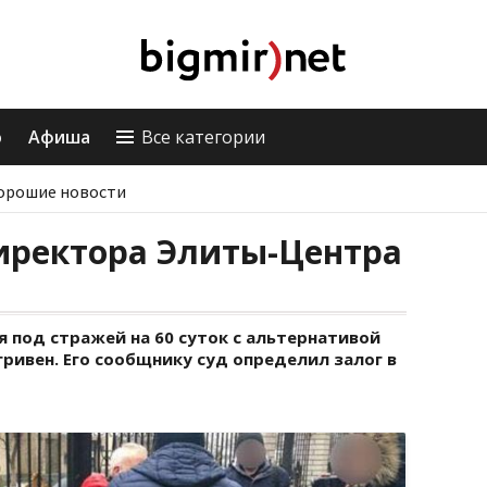
о
Афиша
Все категории
орошие новости
иректора Элиты-Центра
 под стражей на 60 суток с альтернативой
 гривен. Его сообщнику суд определил залог в