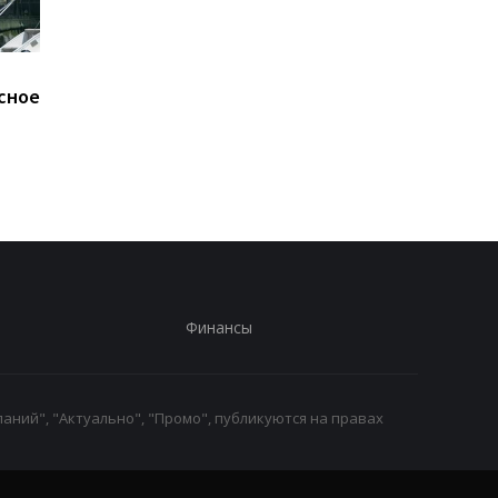
В ОП исключают
Карни подшутил над
сное
возвращение Федорова
Трампом после поло
- СМИ
телесуфлера
Финансы
аний", "Актуально", "Промо", публикуются на правах