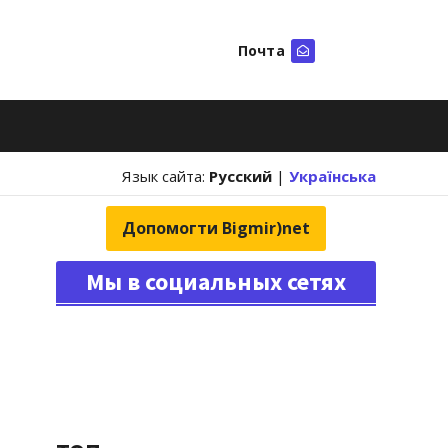
Почта
Искать
Язык сайта:
Русский
|
Українська
Допомогти Bigmir)net
Мы в социальных сетях