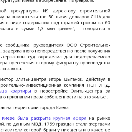
ной прокуратуры N9 директору строительной
у за вымогательство 50 тысяч долларов США для
ия в виде содержания под стражей сроком на 60
залога в сумме 1,3 млн гривен", – говорится в
го сообщника, руководителя ООО Строительно-
 задержанного непосредственно после получения
льтернативы суд определил для подозреваемого
Мера пресечения второму фигуранту производства
ти залога.
ректор Элиты-центра Игорь Цыганок, действуя в
троительно-инвестиционная компания ПСП ЛТД,
ьца квартиры
в новостройке Элиты-центра за
о признании права собственности на это жилье .
я на территории города Киева.
 Киеве была раскрыта крупная афера
на рынке
ой, по данным МВД, 1759 граждан стали жертвами
ставители которой брали у них деньги в качестве