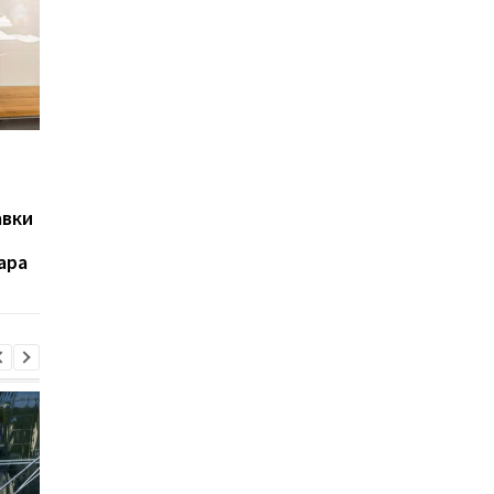
Россия нанесла днём
Кабмин утвердил
ракетный удар по
кандидатуру Тимура
Киеву: в столице
Ткаченко на должно
авки
раздались взрывы
председателя Киевс
ОГА
ара