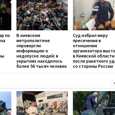
ар по
В киевском
Суд избрал меру
дна
метрополитене
пресечения в
опровергли
отношении
информацию о
организатора выст
ры
недопуске людей: в
в Киевской области
укрытиях находилось
после ракетного уд
более 56 тысяч человек
со стороны России