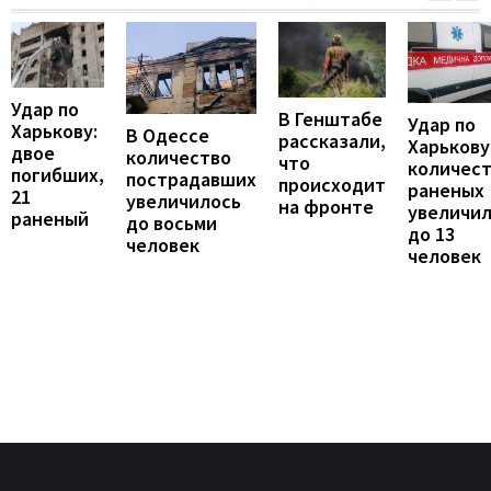
Удар по
В Генштабе
Удар по
Харькову:
В Одессе
рассказали,
Харькову
двое
количество
что
количес
погибших,
пострадавших
происходит
раненых
21
увеличилось
на фронте
увеличи
раненый
до восьми
до 13
человек
человек