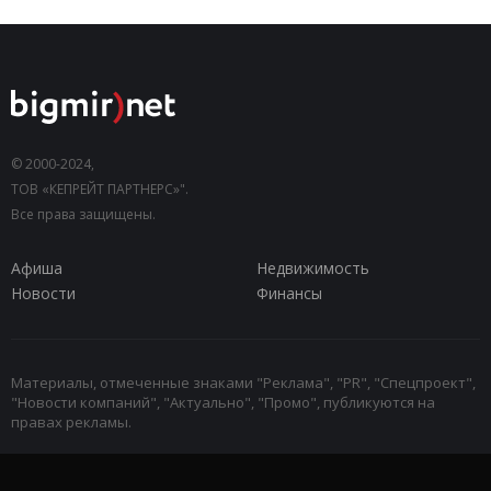
© 2000-2024,
ТОВ «КЕПРЕЙТ ПАРТНЕРС»".
Все права защищены.
Афиша
Недвижимость
Новости
Финансы
Материалы, отмеченные знаками "Реклама", "PR", "Спецпроект",
"Новости компаний", "Актуально", "Промо", публикуются на
правах рекламы.