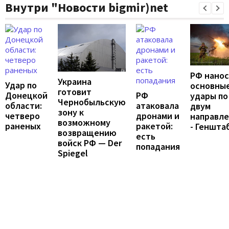
Внутри "Новости bigmir)net
РФ нано
Украина
Удар по
основны
готовит
Донецкой
РФ
удары по
Чернобыльскую
области:
атаковала
двум
зону к
четверо
дронами и
направл
возможному
раненых
ракетой:
- Геншта
возвращению
есть
войск РФ — Der
попадания
Spiegel