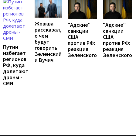
Жовква
"Адские"
"Адские"
рассказал,
санкции
санкции
о чем
США
США
будут
против РФ:
против РФ:
Путин
говорить
реакция
реакция
избегает
Зеленский
Зеленского
Зеленского
регионов
и Вучич
РФ, куда
долетают
дроны -
СМИ