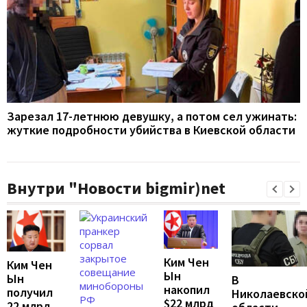
Зарезал 17-летнюю девушку, а потом сел ужинать:
жуткие подробности убийства в Киевской области
Внутри "Новости bigmir)net
Ким Чен
Ким Чен
Ын
Ын
В
накопил
получил
Николаевско
$22 млрд
22 млрд