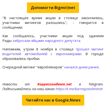
Допомогти Bigmir)net
"В настоящее время акции в столице закончились,
участники митингов разошлись", - говорится в
сообщении.
Как сообщалось, участники акции под зданием
Рады
забросали яйцами народного депутата
.
Напомним, утром 8 ноября в столице
прошел митинг
водителей автомобилей с еврономерами
. В городе
образовались пробки.
Очередной митинг "евробляхеров"
начался днем ранее
.
Новости от
Корреспондент.net
в Telegram.
Подписывайтесь на наш канал
https://t.me/korrespondentnet
Читайте нас в Google.News