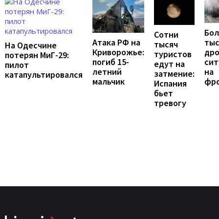
Бол
Сотни
тыс
Атака РФ на
тысяч
На Одесчине
дро
Криворожье:
туристов
потерян МиГ-29:
сит
погиб 15-
едут на
пилот
на
летний
затмение:
катапультировался
фр
мальчик
Испания
бьет
тревогу