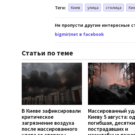
Теги:
Киев
улица
столица
Ки
Не пропусти другие интересные с
bigmir)net в facebook
Статьи по теме
В Киеве зафиксировали
Массированный уд
критическое
Киеву 5 августа: о
загрязнение воздуха
погибшая, десятки
после массированного
пострадавших и
удара со стороны
масштабные пожа