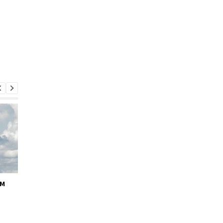
ём
Кабмин утвердил
Андрей Ткачёв
кандидатуру Тимура
назначен временно
Ткаченко на должность
исполняющим
председателя Киевской
обязанности
ОГА
председателя КМВА