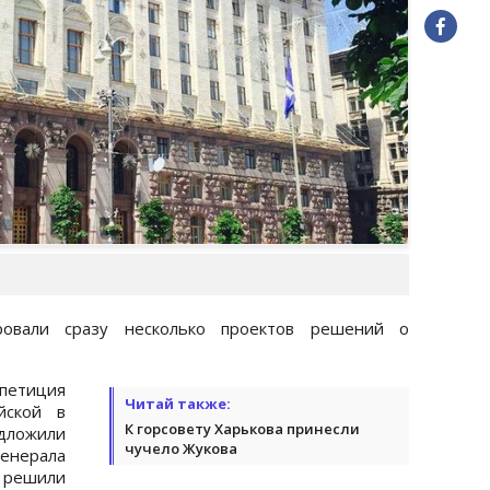
ировали сразу несколько проектов решений о
 петиция
Читай также:
йской в
К горсовету Харькова принесли
едложили
чучело Жукова
генерала
е решили