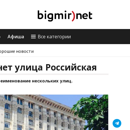
о
Афиша
Все категории
орошие новости
нет улица Российская
еименование нескольких улиц.