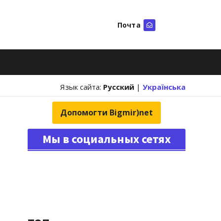
Почта
Искать
Язык сайта:
Русский
|
Українська
Допомогти Bigmir)net
Мы в социальных сетях