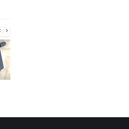
Консульство Украины
Консульство Украин
прокомментировало
прокомментировало
нападение в Гданьске
нападение в Гданьск