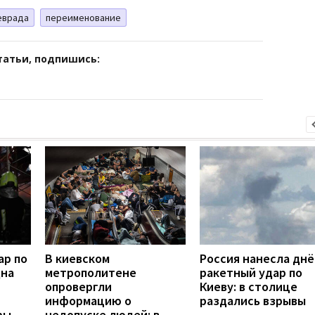
еврада
переименование
татьи, подпишись:
ар по
В киевском
Россия нанесла дн
дна
метрополитене
ракетный удар по
опровергли
Киеву: в столице
информацию о
раздались взрывы
ры
недопуске людей: в