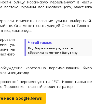
ности. Улицу Российскую переименуют в честь
а востоке Украины военнослужащего, участника
ировали изменить название улицы Выборгской,
районе. Она может стать улицей Олексы Тихого -
тника, языковеда.
ировали
Читай также:
нии ул.
Под Черниговом радикалы
йоне на
сбросили памятник Ватутину
естного
обсуждение касательно переименований было
ают инициативу.
орошенко" переименуют на "ЕС". Новое название
то Порошенко - главный евроинтегратор.
е нас в Google.News