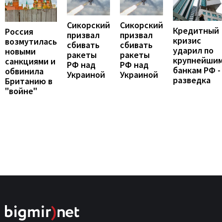
Сикорский
Сикорский
Кредитный
Россия
призвал
призвал
кризис
возмутилась
сбивать
сбивать
ударил по
новыми
ракеты
ракеты
крупнейши
санкциями и
РФ над
РФ над
банкам РФ -
обвинила
Украиной
Украиной
разведка
Британию в
"войне"