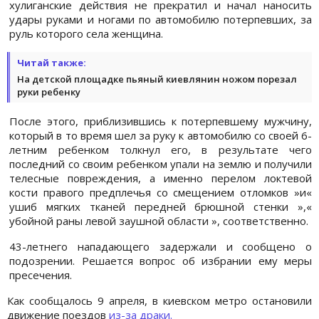
хулиганские действия не прекратил и начал наносить
удары руками и ногами по автомобилю потерпевших, за
руль которого села женщина.
Читай также:
На детской площадке пьяный киевлянин ножом порезал
руки ребенку
После этого, приблизившись к потерпевшему мужчину,
который в то время шел за руку к автомобилю со своей 6-
летним ребенком толкнул его, в результате чего
последний со своим ребенком упали на землю и получили
телесные повреждения, а именно перелом локтевой
кости правого предплечья со смещением отломков »и«
ушиб мягких тканей передней брюшной стенки »,«
убойной раны левой заушной области », соответственно.
43-летнего нападающего задержали и сообщено о
подозрении. Решается вопрос об избрании ему меры
пресечения.
Как сообщалось 9 апреля, в киевском метро остановили
движение поездов
из-за драки.